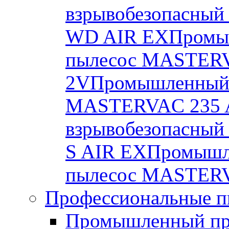
взрывобезопасны
WD AIR EX
Промы
пылесос MASTER
2V
Промышленный 
MASTERVAC 235 
взрывобезопасны
S AIR EX
Промышл
пылесос MASTERV
Профессиональные п
Промышленный пр