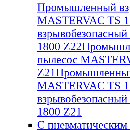
Промышленный вз
MASTERVAC TS 1
взрывобезопасны
1800 Z22
Промышле
пылесос MASTERV
Z21
Промышленный
MASTERVAC TS 1
взрывобезопасны
1800 Z21
С пневматическим