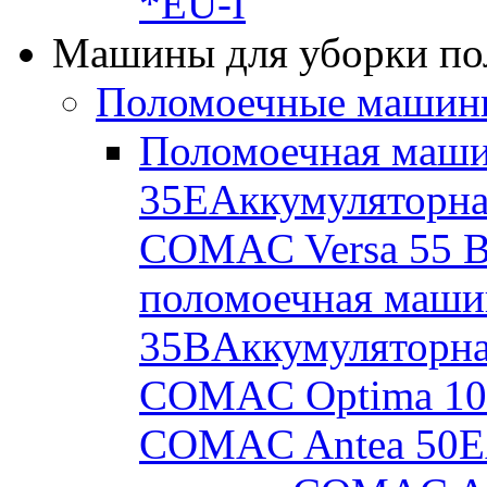
*EU-I
Машины для уборки по
Поломоечные машин
Поломоечная маш
35E
Аккумуляторна
COMAC Versa 55 
поломоечная маш
35B
Аккумуляторна
COMAC Optima 1
COMAC Antea 50E