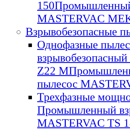
150
Промышленный 
MASTERVAC MEK
Взрывобезопасные п
Однофазные пыле
взрывобезопасны
Z22 M
Промышленн
пылесос MASTERV
Трехфазные мощно
Промышленный вз
MASTERVAC TS 18