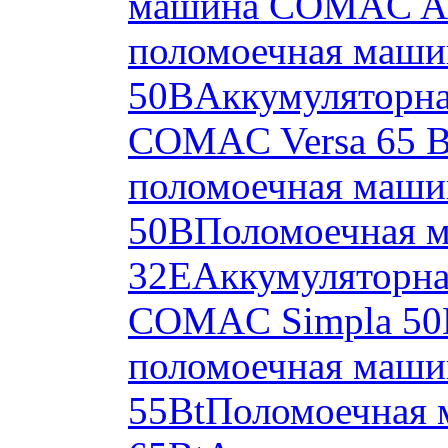
машина COMAC Ab
поломоечная маш
50B
Аккумуляторна
COMAC Versa 65 
поломоечная маш
50B
Поломоечная 
32E
Аккумуляторна
COMAC Simpla 50
поломоечная маш
55Bt
Поломоечная