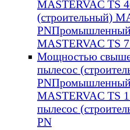
MASTERVAC TS 4
(строительный) 
PN
Промышленный 
MASTERVAC TS 7
Мощностью свыше 
пылесос (строите
PN
Промышленный 
MASTERVAC TS 1
пылесос (строите
PN