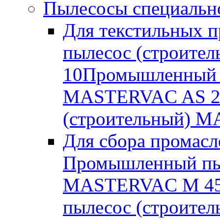
Пылесосы специально
Для текстильных 
пылесос (строит
10
Промышленный п
MASTERVAC AS 2
(строительный) 
Для сбора промас
Промышленный пыл
MASTERVAC M 45
пылесос (строит