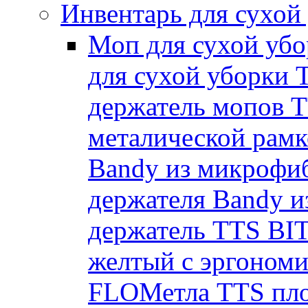
Инвентарь для сухой
Моп для сухой убо
для сухой уборки T
держатель мопов T
металической рамк
Bandy из микрофиб
держателя Bandy из
держатель TTS BIT
желтый с эргоном
FLO
Метла TTS пл