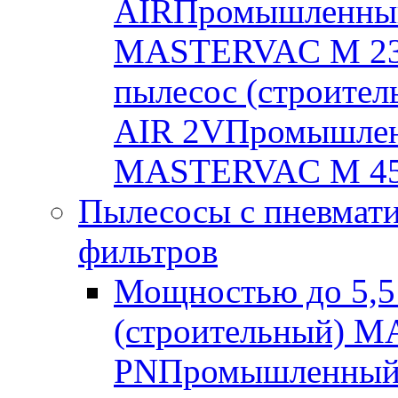
AIR
Промышленный
MASTERVAC M 23
пылесос (строите
AIR 2V
Промышлен
MASTERVAC M 45
Пылесосы с пневмати
фильтров
Мощностью до 5,5
(строительный) 
PN
Промышленный 