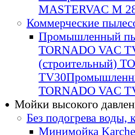
MASTERVAC M 28
Коммерческие пылес
Промышленный пыл
TORNADO VAC T
(строительный) 
TV30
Промышленны
TORNADO VAC T
Мойки высокого давлен
Без подогрева воды, 
Минимойка Karche