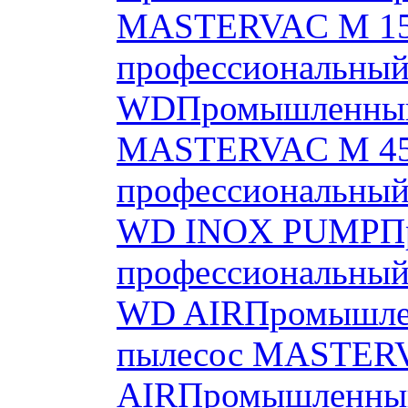
MASTERVAC M 1
профессиональны
WD
Промышленный
MASTERVAC M 4
профессиональны
WD INOX PUMP
П
профессиональны
WD AIR
Промышле
пылесос MASTER
AIR
Промышленный