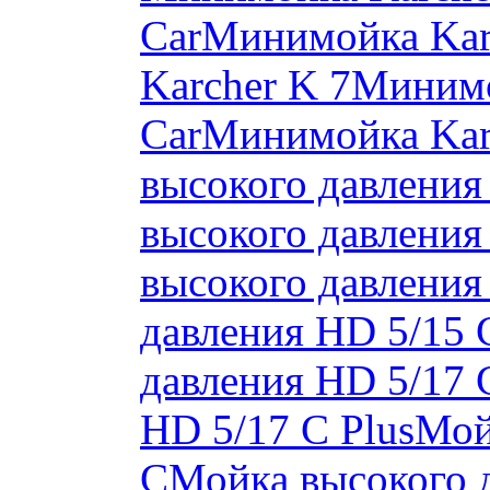
Car
Минимойка Kar
Karcher K 7
Минимо
Car
Минимойка Kar
высокого давления
высокого давления
высокого давления
давления HD 5/15 
давления HD 5/17 
HD 5/17 C Plus
Мой
C
Мойка высокого 