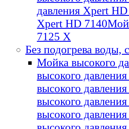
давления Xpert HD
Xpert HD 7140
Мойк
7125 X
Без подогрева воды, 
Мойка высокого да
высокого давления
высокого давления
высокого давления
высокого давления
высокого давления