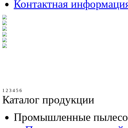
Контактная информаци
1
2
3
4
5
6
Каталог продукции
Промышленные пылес